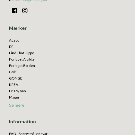
Mærker
Auzou
DR
Find That Hippo
Forlaget Alvilda
Forlaget Bolden
Goki
GONGE
KREA
Le Toy Van
Magni
Se mere
Information
FAQ - Spørgsmål og svar