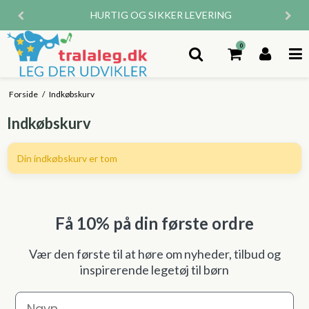
HURTIG OG SIKKER LEVERING
0
Forside
/
Indkøbskurv
Indkøbskurv
Din indkøbskurv er tom
Få 10% på din første ordre
Vær den første til at høre om nyheder, tilbud og
inspirerende legetøj til børn
Navn