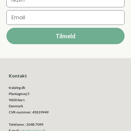
Email
Tilmeld
Kontakt
tralaleg.dk
Plantagevej 5
9600 Aars
Danmark
CVR-nummer
:
45819949
Telefonnr.
:
3048 7099
E-mail
:
info@tralaleg.dk