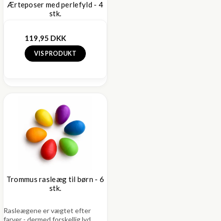
Ærteposer med perlefyld - 4
stk.
119,95 DKK
VIS PRODUKT
Trommus rasleæg til børn - 6
stk.
Rasleægene er vægtet efter
farver - dermed forskellig lyd