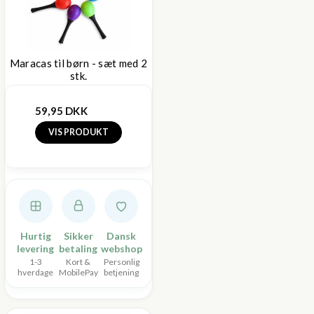
Maracas til børn - sæt med 2
stk.
59,95 DKK
VIS PRODUKT
Hurtig
Sikker
Dansk
levering
betaling
webshop
1-3
Kort &
Personlig
hverdage
MobilePay
betjening