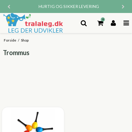
HURTIG OG SIKKER LEVERING
0
Forside
/
Shop
Trommus