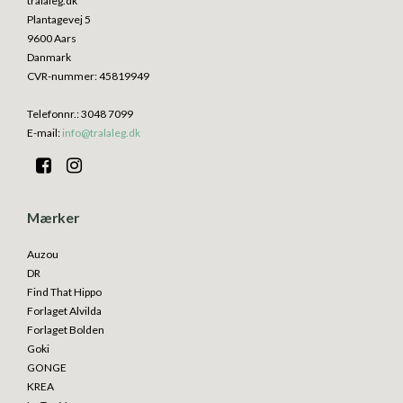
tralaleg.dk
Plantagevej 5
9600 Aars
Danmark
CVR-nummer
:
45819949
Telefonnr.
:
3048 7099
E-mail
:
info@tralaleg.dk
Mærker
Auzou
DR
Find That Hippo
Forlaget Alvilda
Forlaget Bolden
Goki
GONGE
KREA