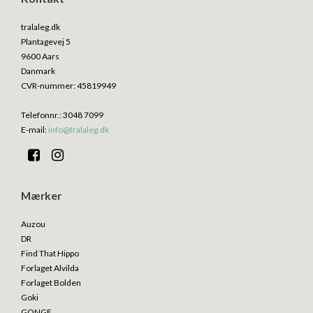
tralaleg.dk
Plantagevej 5
9600 Aars
Danmark
CVR-nummer
:
45819949
Telefonnr.
:
3048 7099
E-mail
:
info@tralaleg.dk
Mærker
Auzou
DR
Find That Hippo
Forlaget Alvilda
Forlaget Bolden
Goki
GONGE