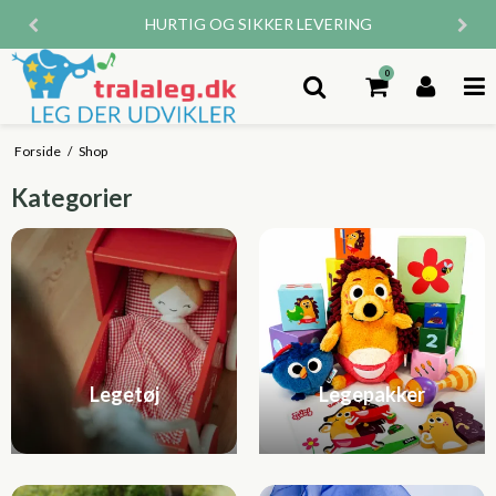
HURTIG OG SIKKER LEVERING
0
Forside
/
Shop
Kategorier
Legetøj
Legepakker