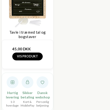
Tavle i træ med tal og
bogstaver
45,00 DKK
VIS PRODUKT
Hurtig
Sikker
Dansk
levering
betaling
webshop
1-3
Kort &
Personlig
hverdage
MobilePay
betjening