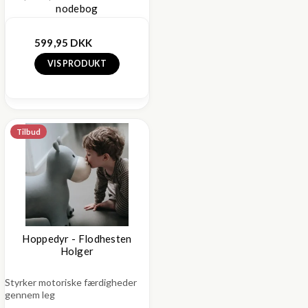
nodebog
599,95 DKK
VIS PRODUKT
Tilbud
Hoppedyr - Flodhesten
Holger
Styrker motoriske færdigheder
gennem leg