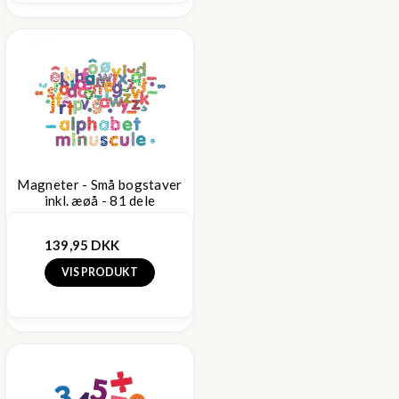
Magneter - Små bogstaver
inkl. æøå - 81 dele
139,95 DKK
VIS PRODUKT