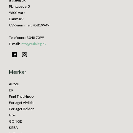
tralaleg.dk
Plantagevej 5
9600 Aars
Danmark
CVR-nummer
:
45819949
Telefonnr.
:
3048 7099
E-mail
:
info@tralaleg.dk
Mærker
Auzou
DR
Find That Hippo
Forlaget Alvilda
Forlaget Bolden
Goki
GONGE
KREA