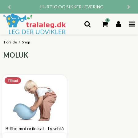
HURTIG OG SIKKER LEVERING
0
Forside
/
Shop
MOLUK
Tilbud
Bilibo motorikskal - Lyseblå