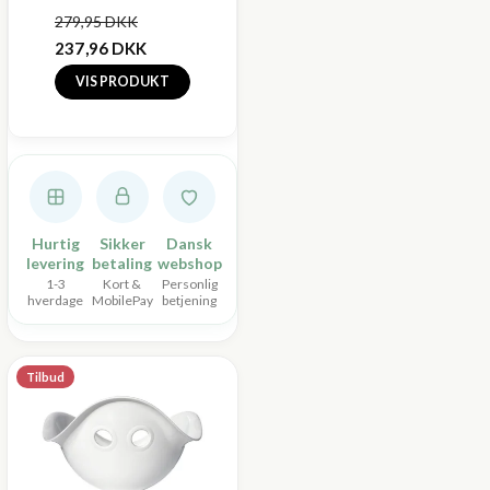
279,95 DKK
237,96 DKK
VIS PRODUKT
Hurtig
Sikker
Dansk
levering
betaling
webshop
1-3
Kort &
Personlig
hverdage
MobilePay
betjening
Tilbud