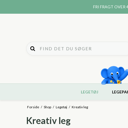
FRI FRAGT
OVER 4
LEGETØJ
LEGEPA
Forside
/
Shop
/
Legetøj
/
Kreativ leg
Kreativ leg