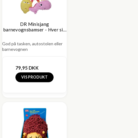
DR Minisjang
barnevognsbamser - Hver sin
lyd
God på tasken, autostolen eller
barnevognen
79,95 DKK
VIS PRODUKT