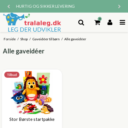
DANSK WEBSHOP
0
Forside
/
Shop
/
Gaveidéer til børn
/
Alle gaveidéer
Alle gaveidéer
Tilbud
Stor Børste startpakke