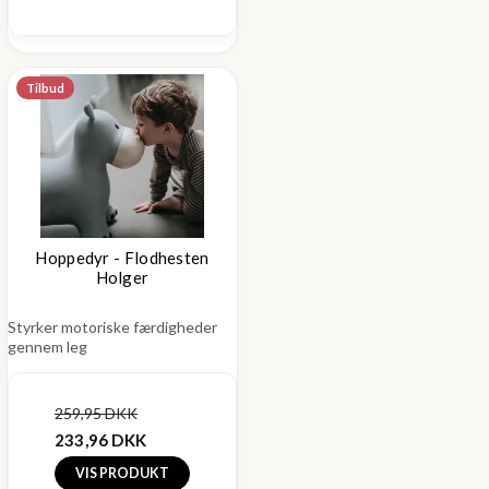
Tilbud
Hoppedyr - Flodhesten
Holger
Styrker motoriske færdigheder
gennem leg
259,95 DKK
233,96 DKK
VIS PRODUKT