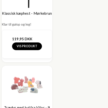
Klassisk kæphest - Mørkebrun
Klar til galop og leg!
119,95 DKK
VIS PRODUKT
Trædyr med lyd fra Vilac - 9