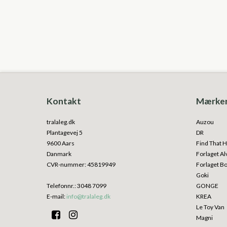
Kontakt
Mærke
tralaleg.dk
Auzou
Plantagevej 5
DR
9600 Aars
Find That H
Danmark
Forlaget Al
CVR-nummer
:
45819949
Forlaget B
Goki
Telefonnr.
:
3048 7099
GONGE
E-mail
:
info@tralaleg.dk
KREA
Le Toy Van
Magni