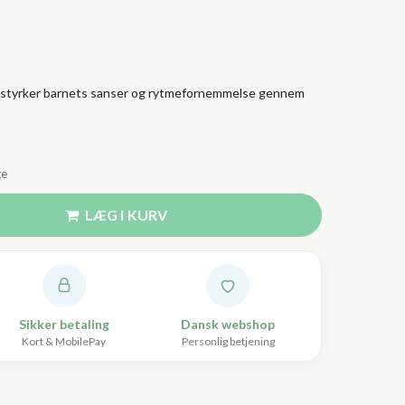
 der styrker barnets sanser og rytmefornemmelse gennem
ge
LÆG I KURV
Sikker betaling
Dansk webshop
Kort & MobilePay
Personlig betjening