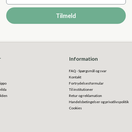
Tilmeld
r
Information
FAQ - Spørgsmål og svar
Kontakt
ippo
Fortrydelsesformular
vilda
Til institutioner
olden
Retur og reklamation
Handelsbetingelser og privatlivspolitik
Cookies