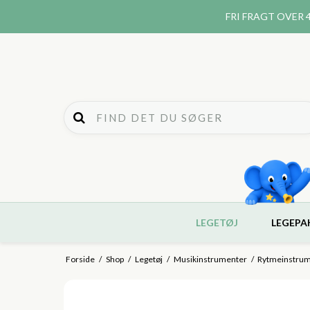
FRI FRAGT
OVER 4
LEGETØJ
LEGEPA
Forside
/
Shop
/
Legetøj
/
Musikinstrumenter
/
Rytmeinstru