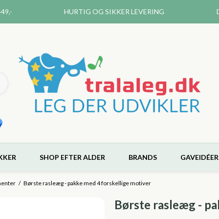
49,-
HURTIG OG SIKKER LEVERING
KKER
SHOP EFTER ALDER
BRANDS
GAVEIDÉER
menter
/
Børste rasleæg - pakke med 4 forskellige motiver
Børste rasleæg - pa