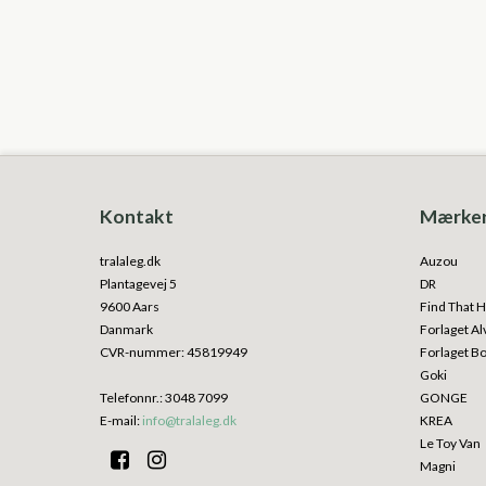
Kontakt
Mærke
tralaleg.dk
Auzou
Plantagevej 5
DR
9600 Aars
Find That H
Danmark
Forlaget Al
CVR-nummer
:
45819949
Forlaget B
Goki
Telefonnr.
:
3048 7099
GONGE
E-mail
:
info@tralaleg.dk
KREA
Le Toy Van
Magni