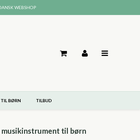
DANSK WEBSHOP
 TIL BØRN
TILBUD
t musikinstrument til børn