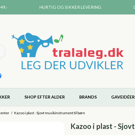
49,-
HURTIG OG SIKKER LEVERING
KKER
SHOP EFTER ALDER
BRANDS
GAVEIDÉER
enter
/
Kazoo i plast - Sjovt musikinstrument til børn
Kazoo i plast - Sjov