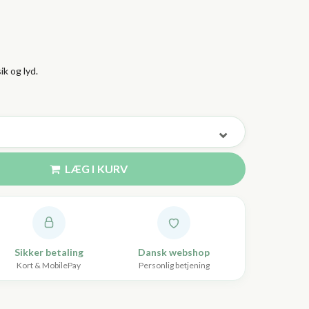
ik og lyd.
LÆG I KURV
Sikker betaling
Dansk webshop
Kort & MobilePay
Personlig betjening