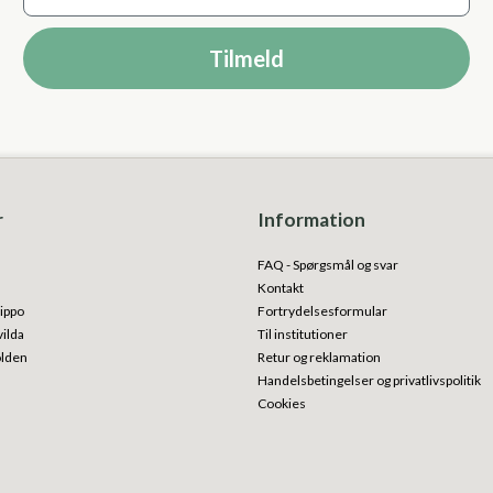
Tilmeld
r
Information
FAQ - Spørgsmål og svar
Kontakt
ippo
Fortrydelsesformular
vilda
Til institutioner
olden
Retur og reklamation
Handelsbetingelser og privatlivspolitik
Cookies