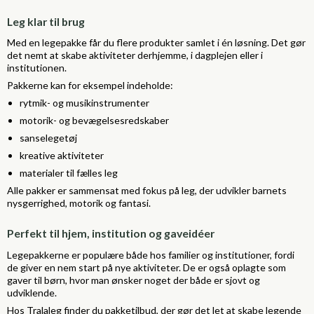
Leg klar til brug
Med en legepakke får du flere produkter samlet i én løsning. Det gør
det nemt at skabe aktiviteter derhjemme, i dagplejen eller i
institutionen.
Pakkerne kan for eksempel indeholde:
rytmik- og musikinstrumenter
motorik- og bevægelsesredskaber
sanselegetøj
kreative aktiviteter
materialer til fælles leg
Alle pakker er sammensat med fokus på leg, der udvikler barnets
nysgerrighed, motorik og fantasi.
Perfekt til hjem, institution og gaveidéer
Legepakkerne er populære både hos familier og institutioner, fordi
de giver en nem start på nye aktiviteter. De er også oplagte som
gaver til børn, hvor man ønsker noget der både er sjovt og
udviklende.
Hos Tralaleg finder du pakketilbud, der gør det let at skabe legende