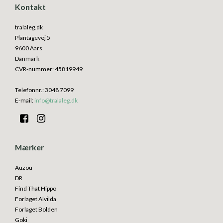
Kontakt
tralaleg.dk
Plantagevej 5
9600 Aars
Danmark
CVR-nummer
:
45819949
Telefonnr.
:
3048 7099
E-mail
:
info@tralaleg.dk
Mærker
Auzou
DR
Find That Hippo
Forlaget Alvilda
Forlaget Bolden
Goki