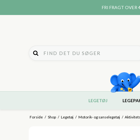
FRI FRAGT
OVER 4
LEGETØJ
LEGEPA
Forside
/
Shop
/
Legetøj
/
Motorik- og sanselegetøj
/
Aktivitet