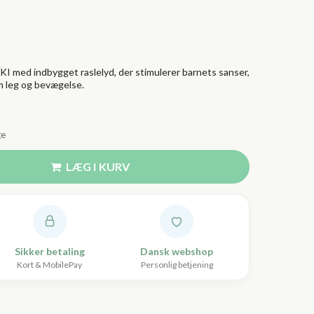
KI med indbygget raslelyd, der stimulerer barnets sanser,
m leg og bevægelse.
ge
LÆG I KURV
Sikker betaling
Dansk webshop
Kort & MobilePay
Personlig betjening