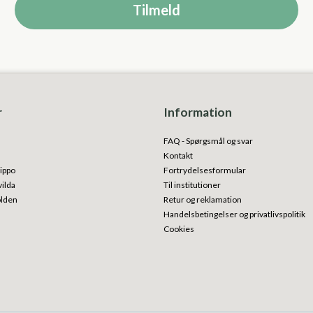
Tilmeld
r
Information
FAQ - Spørgsmål og svar
Kontakt
ippo
Fortrydelsesformular
vilda
Til institutioner
olden
Retur og reklamation
Handelsbetingelser og privatlivspolitik
Cookies