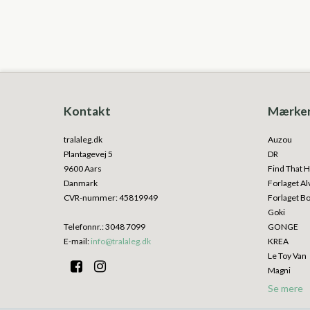
Kontakt
Mærke
tralaleg.dk
Auzou
Plantagevej 5
DR
9600 Aars
Find That H
Danmark
Forlaget Al
CVR-nummer
:
45819949
Forlaget B
Goki
Telefonnr.
:
3048 7099
GONGE
E-mail
:
info@tralaleg.dk
KREA
Le Toy Van
Magni
Se mere