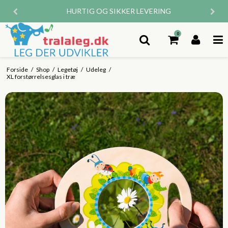
HURTIG OG SIKKER LEVERING
0
Forside
/
Shop
/
Legetøj
/
Udeleg
/
XL forstørrelsesglas i træ