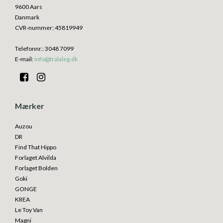
9600 Aars
Danmark
CVR-nummer
:
45819949
Telefonnr.
:
3048 7099
E-mail
:
info@tralaleg.dk
Mærker
Auzou
DR
Find That Hippo
Forlaget Alvilda
Forlaget Bolden
Goki
GONGE
KREA
Le Toy Van
Magni