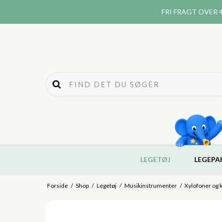
FRI FRAGT
OVER 4
LEGETØJ
LEGEPA
Forside
/
Shop
/
Legetøj
/
Musikinstrumenter
/
Xylofoner og 