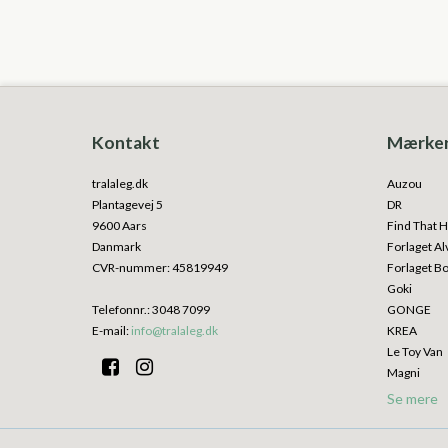
Kontakt
Mærke
tralaleg.dk
Auzou
Plantagevej 5
DR
9600 Aars
Find That H
Danmark
Forlaget Al
CVR-nummer
:
45819949
Forlaget B
Goki
Telefonnr.
:
3048 7099
GONGE
E-mail
:
info@tralaleg.dk
KREA
Le Toy Van
Magni
Se mere