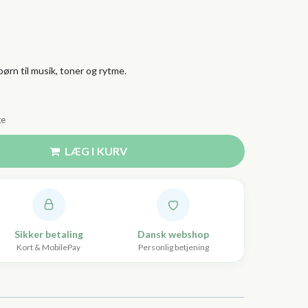
børn til musik, toner og rytme.
ge
LÆG I KURV
Sikker betaling
Dansk webshop
Kort & MobilePay
Personlig betjening