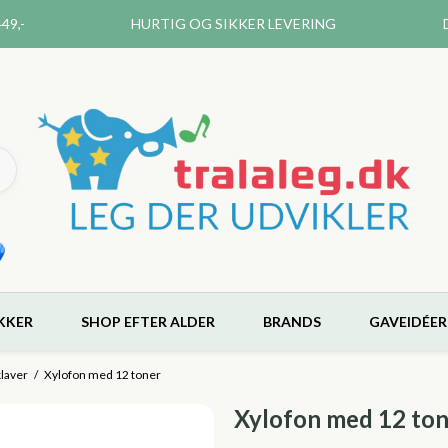
49,-
HURTIG OG SIKKER LEVERING
KKER
SHOP EFTER ALDER
BRANDS
GAVEIDÉER
klaver
/
Xylofon med 12 toner
Xylofon med 12 to