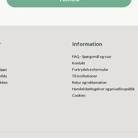
r
Information
FAQ - Spørgsmål og svar
Kontakt
ippo
Fortrydelsesformular
vilda
Til institutioner
olden
Retur og reklamation
Handelsbetingelser og privatlivspolitik
Cookies