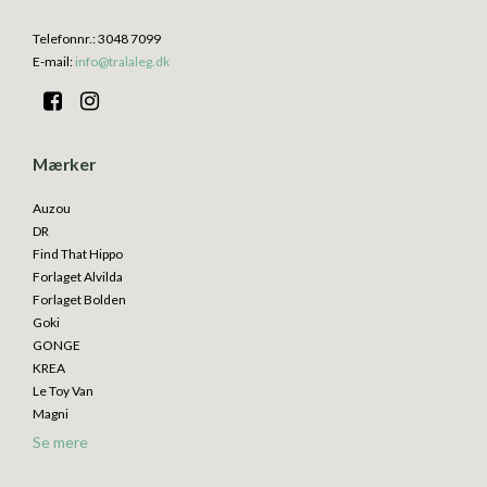
Telefonnr.
:
3048 7099
E-mail
:
info@tralaleg.dk
Mærker
Auzou
DR
Find That Hippo
Forlaget Alvilda
Forlaget Bolden
Goki
GONGE
KREA
Le Toy Van
Magni
Se mere