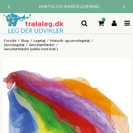
HURTIG OG SIKKER LEVERING
0
Forside
/
Shop
/
Legetøj
/
Motorik- og sanselegetøj
/
Sanselegetøj
/
Sansetørklæder
/
Sansetørklæder (pakke med 6stk.)