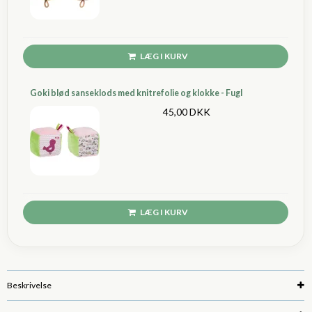
LÆG I KURV
Goki blød sanseklods med knitrefolie og klokke - Fugl
45,00 DKK
LÆG I KURV
Beskrivelse