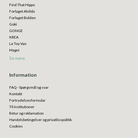
Find That Hippo
Forlaget Alvilda
Forlaget Bolden
Goki
GONGE
KREA
Le Toy Van
Magni
Se mere
Information
FAQ - Spørgsmål og svar
Kontakt
Fortrydelsesformular
Til institutioner
Retur og reklamation
Handelsbetingelser og privatlivspolitik
Cookies