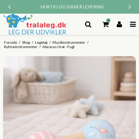
HURTIG OG SIKKER LEVERING
0
Forside
/
Shop
/
Legetøj
/
Musikinstrumenter
/
Rytmeinstrumenter
/
Maracas i træ - Fugl