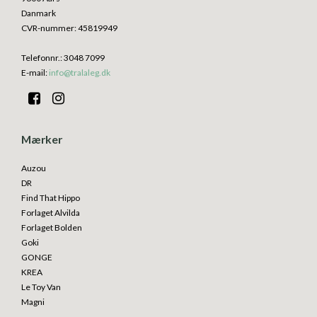
Danmark
CVR-nummer
:
45819949
Telefonnr.
:
3048 7099
E-mail
:
info@tralaleg.dk
Mærker
Auzou
DR
Find That Hippo
Forlaget Alvilda
Forlaget Bolden
Goki
GONGE
KREA
Le Toy Van
Magni