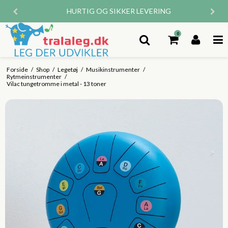
HURTIG OG SIKKER LEVERING
0
Forside
/
Shop
/
Legetøj
/
Musikinstrumenter
/
Rytmeinstrumenter
/
Vilac tungetromme i metal - 13 toner