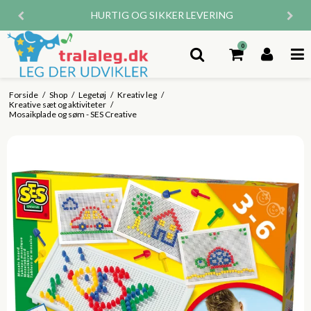
HURTIG OG SIKKER LEVERING
0
Forside
/
Shop
/
Legetøj
/
Kreativ leg
/
Kreative sæt og aktiviteter
/
Mosaikplade og søm - SES Creative