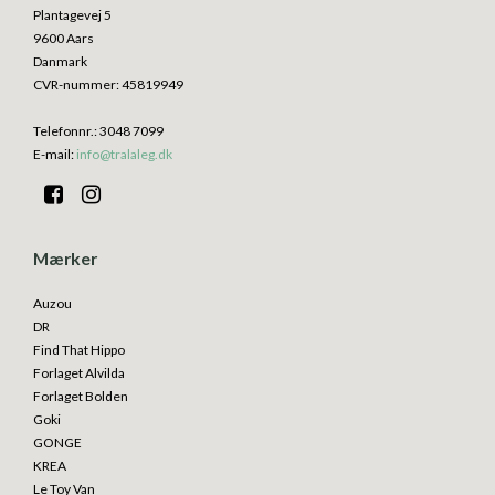
Plantagevej 5
9600 Aars
Danmark
CVR-nummer
:
45819949
Telefonnr.
:
3048 7099
E-mail
:
info@tralaleg.dk
Mærker
Auzou
DR
Find That Hippo
Forlaget Alvilda
Forlaget Bolden
Goki
GONGE
KREA
Le Toy Van