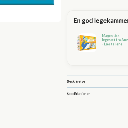
En god legekammera
Magnetisk
legesæt fra Au
- Lær tallene
Beskrivelse
Specifikationer