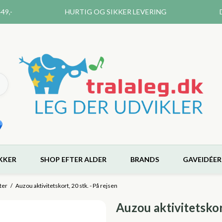
49,-
HURTIG OG SIKKER LEVERING
KKER
SHOP EFTER ALDER
BRANDS
GAVEIDÉER
ter
/
Auzou aktivitetskort, 20 stk. - På rejsen
Auzou aktivitetskort