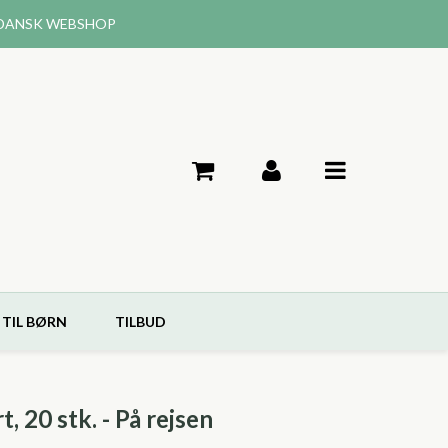
DANSK WEBSHOP
 TIL BØRN
TILBUD
, 20 stk. - På rejsen