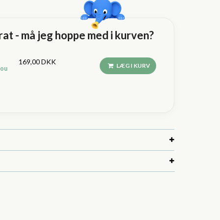
t - må jeg hoppe med i kurven?
169,00 DKK
LÆG I KURV
zou