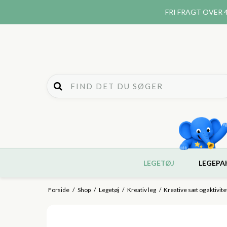
FRI FRAGT
OVER 4
LEGETØJ
LEGEPA
Forside
/
Shop
/
Legetøj
/
Kreativ leg
/
Kreative sæt og aktivite