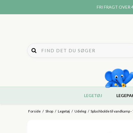
FRI FRAGT
OVER 4
LEGETØJ
LEGEPA
Forside
/
Shop
/
Legetøj
/
Udeleg
/
Splashbolde til vandkamp - 