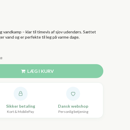
og vandkamp – klar til timevis af sjov udendørs. Sættet
er vand og er perfekte til leg på varme dage.
ge
LÆG I KURV
Sikker betaling
Dansk webshop
Kort & MobilePay
Personlig betjening