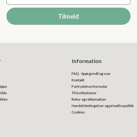
Tilmeld
r
Information
FAQ - Spørgsmål og svar
Kontakt
ippo
Fortrydelsesformular
vilda
Til institutioner
olden
Retur og reklamation
Handelsbetingelser og privatlivspolitik
Cookies