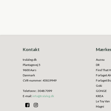
Kontakt
Mærke
tralaleg.dk
Auzou
Plantagevej 5
DR
9600 Aars
Find That H
Danmark
Forlaget Al
CVR-nummer
:
45819949
Forlaget B
Goki
Telefonnr.
:
3048 7099
GONGE
E-mail
:
info@tralaleg.dk
KREA
Le Toy Van
Magni