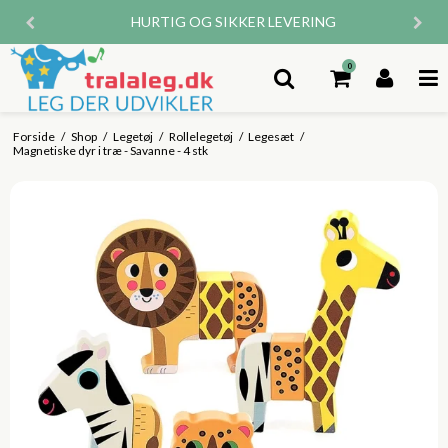
HURTIG OG SIKKER LEVERING
0
Forside
/
Shop
/
Legetøj
/
Rollelegetøj
/
Legesæt
/
Magnetiske dyr i træ - Savanne - 4 stk