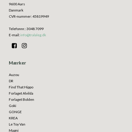
9600 Aars
Danmark
CVR-nummer
:
45819949
Telefonnr.
:
3048 7099
E-mail
:
info@tralaleg.dk
Mærker
Auzou
DR
Find That Hippo
Forlaget Alvilda
Forlaget Bolden
Goki
GONGE
KREA
Le Toy Van
Magni