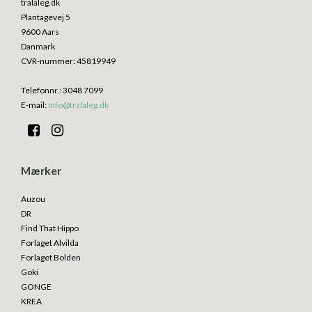
tralaleg.dk
Plantagevej 5
9600 Aars
Danmark
CVR-nummer
:
45819949
Telefonnr.
:
3048 7099
E-mail
:
info@tralaleg.dk
Mærker
Auzou
DR
Find That Hippo
Forlaget Alvilda
Forlaget Bolden
Goki
GONGE
KREA