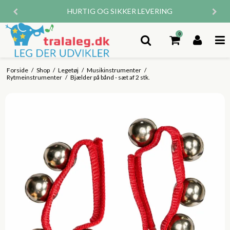
HURTIG OG SIKKER LEVERING
0
Forside
/
Shop
/
Legetøj
/
Musikinstrumenter
/
Rytmeinstrumenter
/
Bjælder på bånd - sæt af 2 stk.