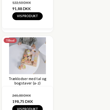
122,50 DKK
91,88 DKK
VIS PRODUKT
Tilbud
Træklodser med tal og
bogstaver (a-z)
265,00 DKK
198,75 DKK
VIS PRODUKT