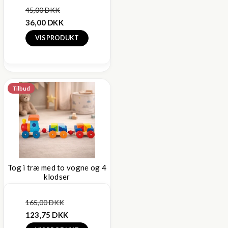
45,00 DKK
36,00 DKK
VIS PRODUKT
Tilbud
Tog i træ med to vogne og 4
klodser
165,00 DKK
123,75 DKK