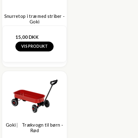
Snurretop i træ med striber -
Goki
15,00 DKK
VIS PRODUKT
Goki ⎸ Trækvogn til børn -
Rød