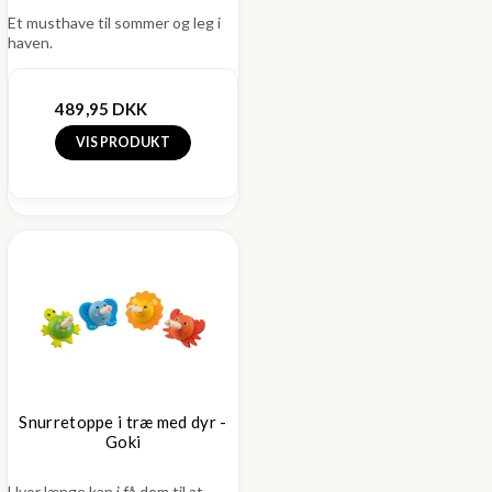
Et musthave til sommer og leg i
haven.
489,95 DKK
VIS PRODUKT
Snurretoppe i træ med dyr -
Goki
Hvor længe kan i få dem til at