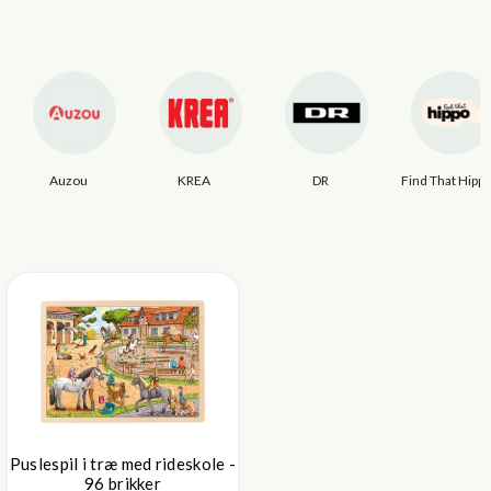
Auzou
KREA
DR
Find That Hipp
Puslespil i træ med rideskole -
96 brikker