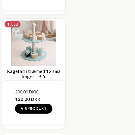
Tilbud
Kagefad i træ med 12 små
kager - Blå
200,00 DKK
130,00 DKK
VIS PRODUKT