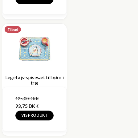
Tilbud
Legetøjs-spisesæt til børn i
træ
125,00 DKK
93,75 DKK
VIS PRODUKT