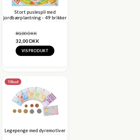
Stort puslespil med
jordbærplantning - 49 brikker
80,00 DKK
32,00 DKK
VIS PRODUKT
Tilbud
Legepenge med dyremotiver